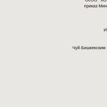
ОсОО "ХОУ
приказ Мин
И
Чуй-Бишкекским 