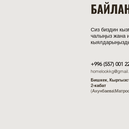
БАЙЛА
Сиз биздин кыз
чалыңыз жана и
кыялдарыңызд
+996 (557) 001 2
homelookkg@gmail
Бишкек, Кыргызст
2-кабат
(Ахунбаева\Матро