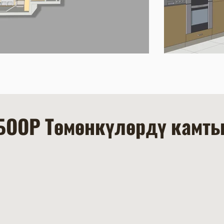
ООР Төмөнкүлөрдү камты