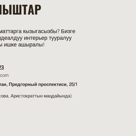
НЫШТАР
маттарга кызыгасызбы? Бизге
деалдуу интерьер тууралуу
ы ишке ашыралы!
23
.com
ан, Предгорный проспектиси, 25/1
сова, Аристократтын маңдайында)