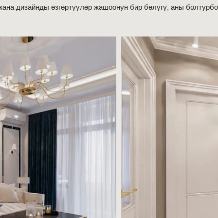
жана дизайнды өзгөртүүлөр жашоонун бир бөлүгү, аны болтурбо