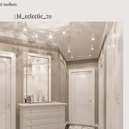
о кыйын.
#hl_eclectic_70